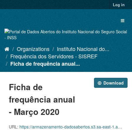
Skip
Log in
to
content
Toggl
naviga
Organizations
Instituto Nacional do...
Frequência dos Servidores - SISREF
Ficha de frequência anual...
Download
Ficha de
frequência anual
- Março 2020
URL:
https://armazenamento-dadosabertos.s3.sa-east-1.amazonaws.com/Plano+2016_2018_Grupos+de+dados/INSS+-+Frequ%C3%AAncia+dos+Servidores+-+SISREF/d-srf-fqs-003-acsinss-202003.csv