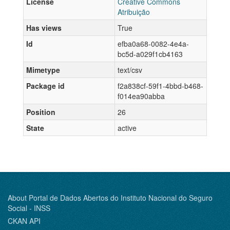
License
Creative Commons
Atribuição
Has views
True
Id
efba0a68-0082-4e4a-
bc5d-a029f1cb4163
Mimetype
text/csv
Package id
f2a838cf-59f1-4bbd-b468-
f014ea90abba
Position
26
State
active
About Portal de Dados Abertos do Instituto Nacional do Seguro
Social - INSS
CKAN API