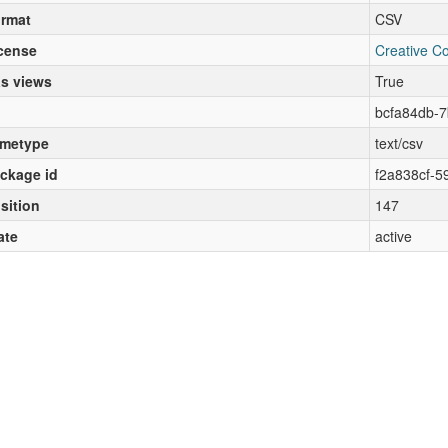
rmat
CSV
cense
Creative C
s views
True
bcfa84db-
metype
text/csv
ckage id
f2a838cf-5
sition
147
ate
active