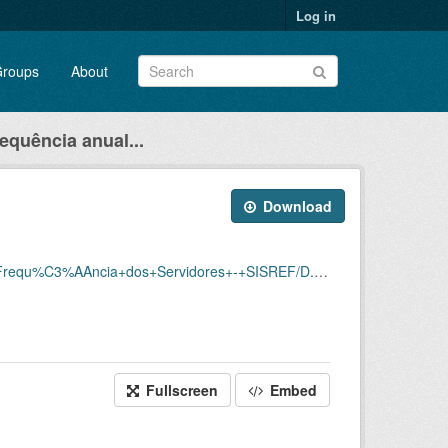
Log in
roups
About
requência anual...
Download
Servidores+-+SISREF/D.SRF.FQS.003.ACSINSS.202303.csv
Fullscreen
Embed