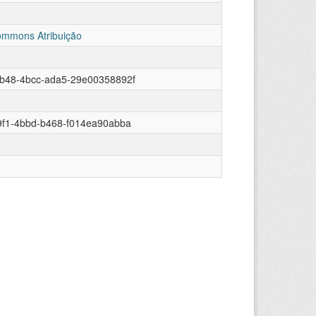
ommons Atribuição
7b48-4bcc-ada5-29e00358892f
9f1-4bbd-b468-f014ea90abba