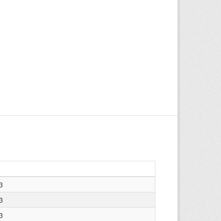
3
3
3