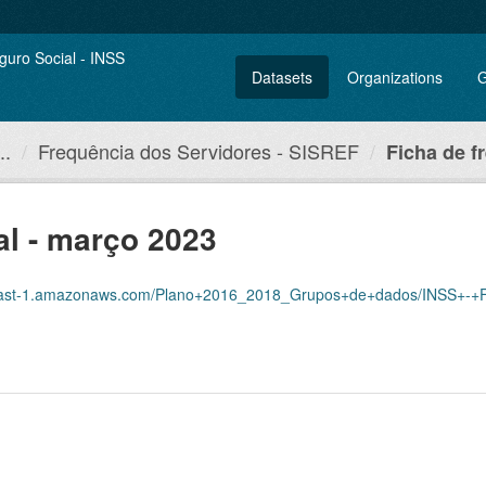
Datasets
Organizations
G
..
Frequência dos Servidores - SISREF
Ficha de f
al - março 2023
amazonaws.com/Plano+2016_2018_Grupos+de+dados/INSS+-+Frequ%C3%AAncia+dos+