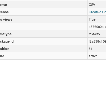
rmat
CSV
cense
Creative C
s views
True
a5760c0a-
metype
text/csv
ckage id
f2a838cf-5
sition
51
ate
active