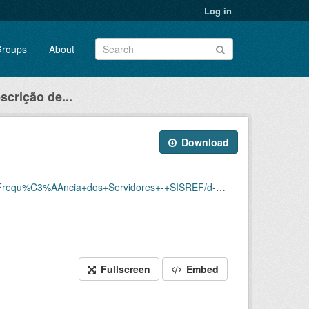
Log in
roups
About
scrição de...
Download
Servidores+-+SISREF/d-srf-fqs-004-acsinss-202009.csv
Fullscreen
Embed