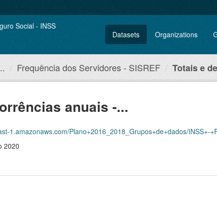
Datasets
Organizations
G
..
Frequência dos Servidores - SISREF
Totais e de
orrências anuais -...
amazonaws.com/Plano+2016_2018_Grupos+de+dados/INSS+-+Frequ%C3%AAncia+dos+
ro 2020