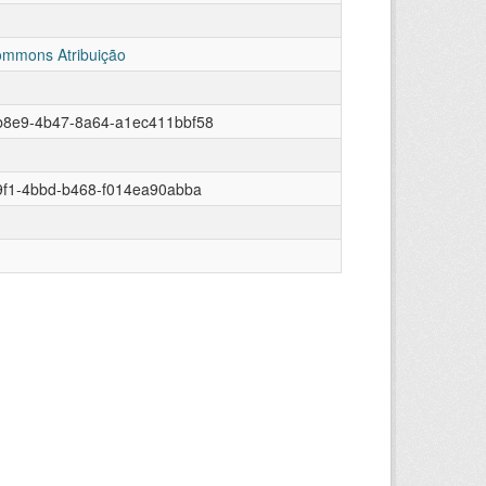
ommons Atribuição
b8e9-4b47-8a64-a1ec411bbf58
9f1-4bbd-b468-f014ea90abba