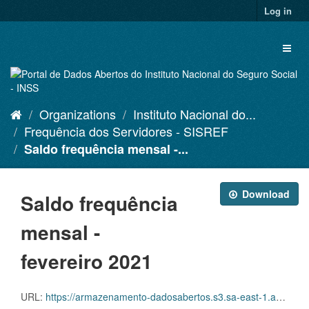
Skip
Log in
to
content
Toggl
naviga
Organizations
Instituto Nacional do...
Frequência dos Servidores - SISREF
Saldo frequência mensal -...
Download
Saldo frequência
mensal -
fevereiro 2021
URL:
https://armazenamento-dadosabertos.s3.sa-east-1.amazonaws.com/Plano+2016_2018_Grupos+de+dados/INSS+-+Frequ%C3%AAncia+dos+Servidores+-+SISREF/d-srf-fqs-001-acsinss-202102.csv