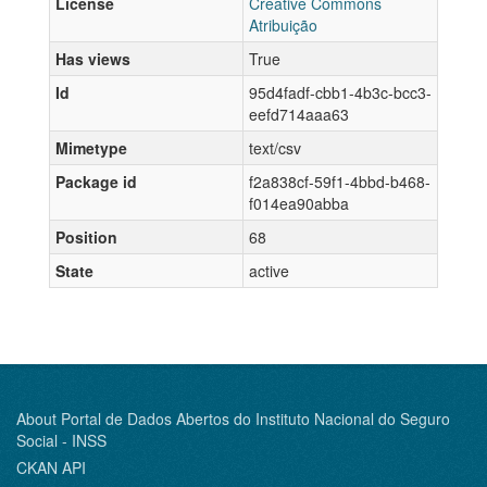
License
Creative Commons
Atribuição
Has views
True
Id
95d4fadf-cbb1-4b3c-bcc3-
eefd714aaa63
Mimetype
text/csv
Package id
f2a838cf-59f1-4bbd-b468-
f014ea90abba
Position
68
State
active
About Portal de Dados Abertos do Instituto Nacional do Seguro
Social - INSS
CKAN API