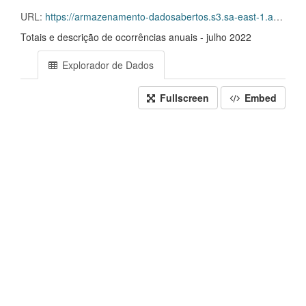
URL:
https://armazenamento-dadosabertos.s3.sa-east-1.amazonaws.com/Plano+2016_2018_Grupos+de+dados/INSS+-+Frequ%C3%AAncia+dos+Servidores+-+SISREF/D.SRF.FQS.004.ACSINSS.202207.csv
Totais e descrição de ocorrências anuais - julho 2022
Explorador de Dados
Fullscreen
Embed