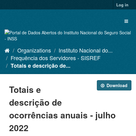
Skip
Log in
to
content
Toggl
naviga
Organizations
Instituto Nacional do...
Frequência dos Servidores - SISREF
Totais e descrição de...
Download
Totais e
descrição de
ocorrências anuais - julho
2022