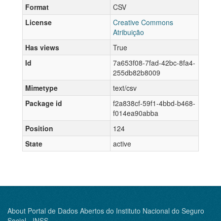
Format
CSV
License
Creative Commons
Atribuição
Has views
True
Id
7a653f08-7fad-42bc-8fa4-
255db82b8009
Mimetype
text/csv
Package id
f2a838cf-59f1-4bbd-b468-
f014ea90abba
Position
124
State
active
About Portal de Dados Abertos do Instituto Nacional do Seguro
Social - INSS