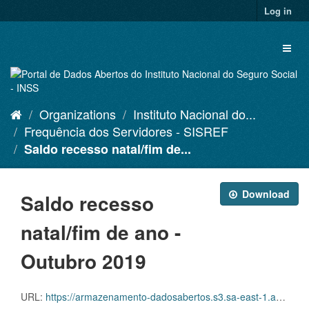
Skip
Log in
to
content
Toggl
naviga
Organizations
Instituto Nacional do...
Frequência dos Servidores - SISREF
Saldo recesso natal/fim de...
Download
Saldo recesso
natal/fim de ano -
Outubro 2019
URL:
https://armazenamento-dadosabertos.s3.sa-east-1.amazonaws.com/Plano+2016_2018_Grupos+de+dados/INSS+-+Frequ%C3%AAncia+dos+Servidores+-+SISREF/d-srf-fqs-002-acsinss-201910.csv