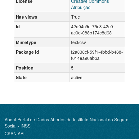
License
Creative Commons
Atribuição
Has views
True
Id
42d04c9e-75c3-42c0-
ac0d-088b174c8d68
Mimetype
text/csv
Package id
f2a838cf-59f1-4bbd-b468-
f014ea90abba
Position
5
State
active
About Portal de Dados Abertos do Instituto Nacional do Seguro
Social - INSS
CKAN API