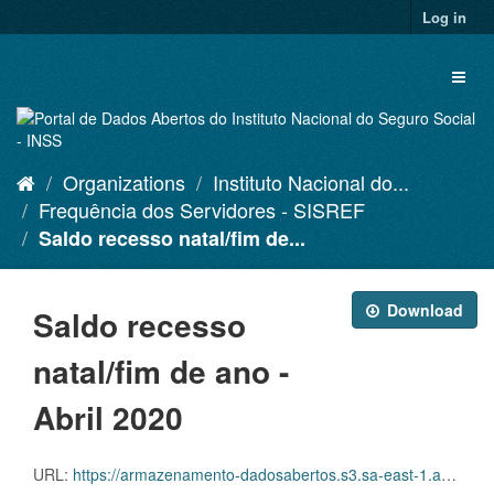
Skip
Log in
to
content
Toggl
naviga
Organizations
Instituto Nacional do...
Frequência dos Servidores - SISREF
Saldo recesso natal/fim de...
Download
Saldo recesso
natal/fim de ano -
Abril 2020
URL:
https://armazenamento-dadosabertos.s3.sa-east-1.amazonaws.com/Plano+2016_2018_Grupos+de+dados/INSS+-+Frequ%C3%AAncia+dos+Servidores+-+SISREF/d-srf-fqs-002-acsinss-202004.csv