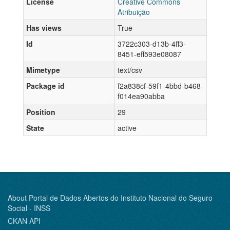
License
Creative Commons
Atribuição
Has views
True
Id
3722c303-d13b-4ff3-
8451-eff593e08087
Mimetype
text/csv
Package id
f2a838cf-59f1-4bbd-b468-
f014ea90abba
Position
29
State
active
About Portal de Dados Abertos do Instituto Nacional do Seguro
Social - INSS
CKAN API