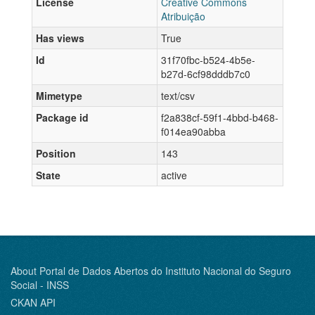
License
Creative Commons
Atribuição
Has views
True
Id
31f70fbc-b524-4b5e-
b27d-6cf98dddb7c0
Mimetype
text/csv
Package id
f2a838cf-59f1-4bbd-b468-
f014ea90abba
Position
143
State
active
About Portal de Dados Abertos do Instituto Nacional do Seguro
Social - INSS
CKAN API