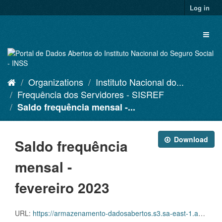
Skip
Log in
to
content
Toggl
naviga
Organizations
Instituto Nacional do...
Frequência dos Servidores - SISREF
Saldo frequência mensal -...
Download
Saldo frequência
mensal -
fevereiro 2023
URL:
https://armazenamento-dadosabertos.s3.sa-east-1.amazonaws.com/Plano+2016_2018_Grupos+de+dados/INSS+-+Frequ%C3%AAncia+dos+Servidores+-+SISREF/D.SRF.FQS.001.ACSINSS.202302.csv