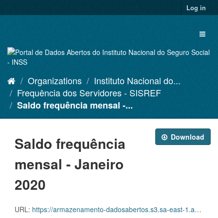
Skip
Log in
to
content
Toggl
naviga
Organizations
Instituto Nacional do...
Frequência dos Servidores - SISREF
Saldo frequência mensal -...
Download
Saldo frequência
mensal - Janeiro
2020
URL:
https://armazenamento-dadosabertos.s3.sa-east-1.amazonaws.com/Plano+2016_2018_Grupos+de+dados/INSS+-+Frequ%C3%AAncia+dos+Servidores+-+SISREF/d-srf-fqs-001-acsinss-202001.csv