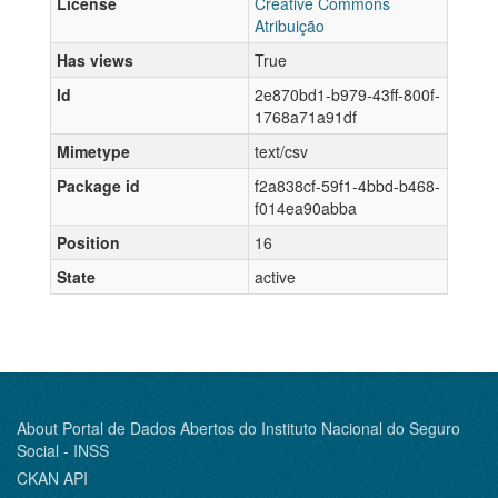
License
Creative Commons
Atribuição
Has views
True
Id
2e870bd1-b979-43ff-800f-
1768a71a91df
Mimetype
text/csv
Package id
f2a838cf-59f1-4bbd-b468-
f014ea90abba
Position
16
State
active
About Portal de Dados Abertos do Instituto Nacional do Seguro
Social - INSS
CKAN API