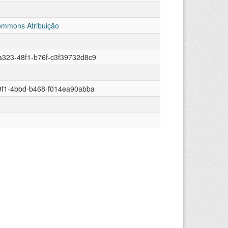
ommons Atribuição
323-48f1-b76f-c3f39732d8c9
9f1-4bbd-b468-f014ea90abba