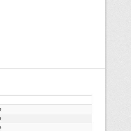
3
3
3