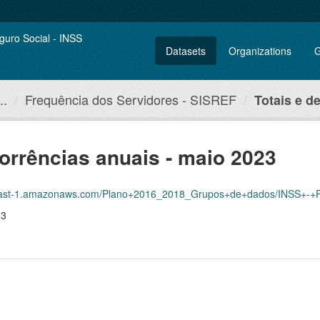
Datasets
Organizations
G
..
Frequência dos Servidores - SISREF
Totais e de
corrências anuais - maio 2023
amazonaws.com/Plano+2016_2018_Grupos+de+dados/INSS+-+Frequ%C3%AAncia+dos+
23