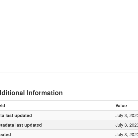
ditional Information
eld
Value
ta last updated
July 3, 202
tadata last updated
July 3, 202
eated
July 3, 202