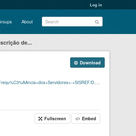
Log in
roups
About
scrição de...
Download
Servidores+-+SISREF/D.SRF.FQS.004.ACSINSS.202305.csv
Fullscreen
Embed