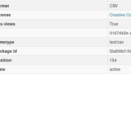
rmat
CSV
cense
Creative C
s views
True
0167d42e-a
metype
text/csv
ckage id
f2a838cf-5
sition
154
ate
active