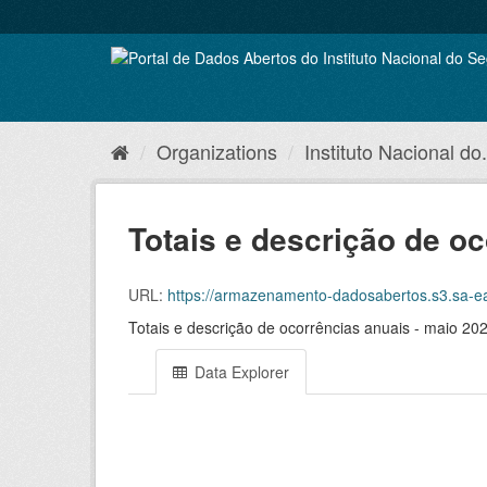
Skip
to
content
Organizations
Instituto Nacional do.
Totais e descrição de o
URL:
https://armazenamento-dadosabertos.s3.sa-east-1.
Totais e descrição de ocorrências anuais - maio 20
Data Explorer