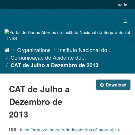
Skip
Log in
to
content
Toggl
naviga
Organizations
Instituto Nacional do...
Comunicação de Acidente de...
CAT de Julho a Dezembro de 2013
Download
CAT de Julho a
Dezembro de
2013
URL:
https://armazenamento-dadosabertos.s3.sa-east-1.amazonaws.com/PDA_2023_2025/Grupos_de_dados/Comunica%C3%A7%C3%B5es+de+Acidente+de+Trabalho+%E2%80%93+CAT/CATS+EMITIDAS_JULHO+A+DEZEMBRO_2013.xlsx