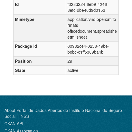
Id
f328d224-6eb9-4246-
8efc-dbe40d9d0152
Mimetype
application/vnd.openxmlfo
rmats-
officedocument.spreadshe
etml.sheet
Package id
60982ce4-0258-49be-
bebc-c1ff5309ba4b
Position
29
State
active
About Portal de Dados Abertos do Instituto Nacional do Seguro
Social - INSS
CKAN API
CKAN Association