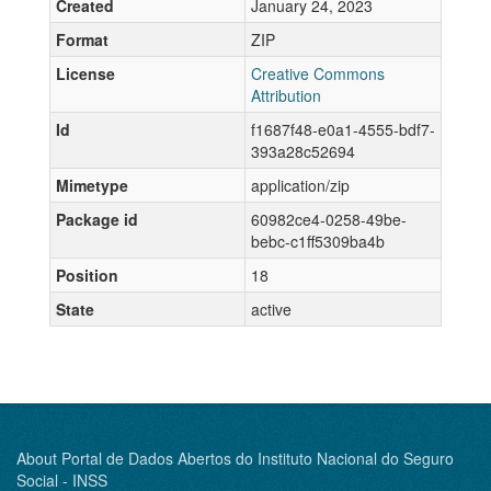
Created
January 24, 2023
Format
ZIP
License
Creative Commons
Attribution
Id
f1687f48-e0a1-4555-bdf7-
393a28c52694
Mimetype
application/zip
Package id
60982ce4-0258-49be-
bebc-c1ff5309ba4b
Position
18
State
active
About Portal de Dados Abertos do Instituto Nacional do Seguro
Social - INSS