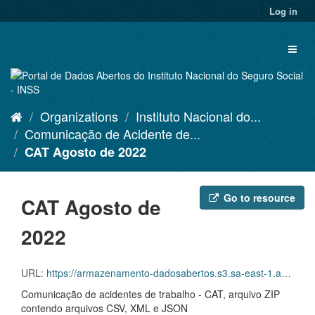
Skip
Log in
to
content
Toggl
naviga
Organizations
Instituto Nacional do...
Comunicação de Acidente de...
CAT Agosto de 2022
Go to resource
CAT Agosto de
2022
URL:
https://armazenamento-dadosabertos.s3.sa-east-1.amazonaws.com/Plano+2016_2018_Grupos+de+dados/INSS+-+Comunica%C3%A7%C3%A3o+de+Acidente+de+Trabalho+-+CAT/D.SDA.PDA.005.CAT.202208.ZIP
Comunicação de acidentes de trabalho - CAT, arquivo ZIP
contendo arquivos CSV, XML e JSON