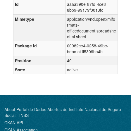
Id
aaaa390e-87fd-4ce3-
8bb9-99179f0013fd
Mimetype
application/vnd.openxmlfo
rmats-
officedocument.spreadshe
etml.sheet
Package id
60982ce4-0258-49be-
bebc-c1ff5309ba4b
Position
40
State
active
About Portal de Dados Abertos do Instituto Nacional do Seguro
Social - INSS
CKAN API
CKAN Association