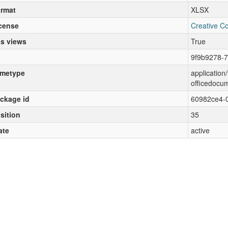
rmat
XLSX
cense
Creative C
s views
True
9f9b9278-7
metype
applicatio
officedocu
ckage id
60982ce4-
sition
35
ate
active