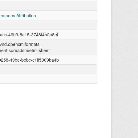
ommons Attribution
acc-46b9-8a15-3748f4b2a8ef
n/vnd.openxmlformats-
ment.spreadsheetml.sheet
0258-49be-bebc-c1ff5309ba4b