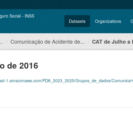
Datasets
Organizations
G
..
Comunicação de Acidente de...
CAT de Julho a
o de 2016
aws.com/PDA_2023_2025/Grupos_de_dados/Comunica%C3%A7%C3%B5es+de+Acidente+de+Trabal