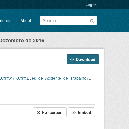
Log in
roups
About
 Dezembro de 2016
Download
ho+%E2%80%93+CAT/CATS+EMITIDAS_JULHO+A+DEZEMBRO_2016.xlsx
Fullscreen
Embed