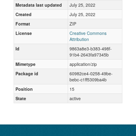
Metadata last updated
July 25, 2022
Created
July 25, 2022
Format
ZIP
License
Creative Commons
Attribution
Id
9863a8e3-b383-498f-
91b4-2643fa97345b
Mimetype
application/zip
Package id
60982ce4-0258-49be-
bebc-c1ff5309ba4b
Position
15
State
active