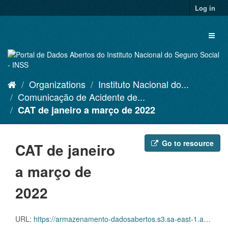
Skip
Log in
to
content
Toggl
naviga
Organizations
Instituto Nacional do...
Comunicação de Acidente de...
CAT de janeiro a março de 2022
Go to resource
CAT de janeiro
a março de
2022
URL:
https://armazenamento-dadosabertos.s3.sa-east-1.amazonaws.com/Plano+2016_2018_Grupos+de+dados/INSS+-+Comunica%C3%A7%C3%A3o+de+Acidente+de+Trabalho+-+CAT/D.SDA.PDA.005.CAT.202201.ZIP