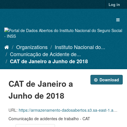
Skip
Log in
to
content
Toggl
naviga
Organizations
Instituto Nacional do...
Comunicação de Acidente de...
CAT de Janeiro a Junho de 2018
Download
CAT de Janeiro a
Junho de 2018
URL:
https://armazenamento-dadosabertos.s3.sa-east-1.amazonaws.com/PDA_2023_2025/Grupos_de_dados/Comunica%C3%A7%C3%B5es+de+Acidente+de+Trabalho+%E2%80%93+CAT/CATS+EMITIDAS_JANEIRO+A+JUNHO_2018+(2)+(1).xlsx
Comunicação de acidentes de trabalho - CAT