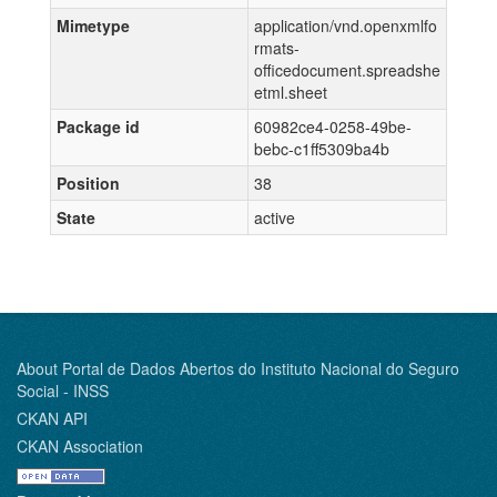
Mimetype
application/vnd.openxmlfo
rmats-
officedocument.spreadshe
etml.sheet
Package id
60982ce4-0258-49be-
bebc-c1ff5309ba4b
Position
38
State
active
About Portal de Dados Abertos do Instituto Nacional do Seguro
Social - INSS
CKAN API
CKAN Association