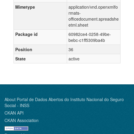
Mimetype
application/vnd.openxmlfo
rmats-
officedocument.spreadshe
etml.sheet
Package id
60982ce4-0258-49be-
bebc-c1ff5309ba4b
Position
36
State
active
About Portal de Dados Abertos do Instituto Nacional do Seguro
Social - INSS
CKAN API
CKAN Association