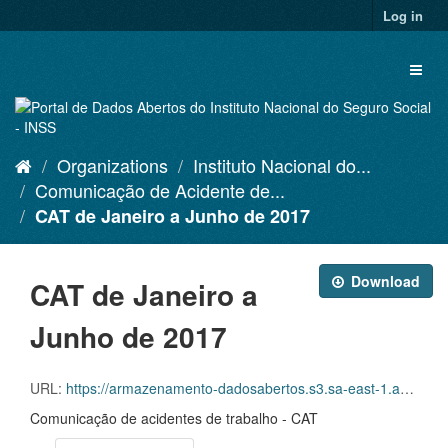
Skip
Log in
to
content
Toggl
naviga
Organizations
Instituto Nacional do...
Comunicação de Acidente de...
CAT de Janeiro a Junho de 2017
Download
CAT de Janeiro a
Junho de 2017
URL:
https://armazenamento-dadosabertos.s3.sa-east-1.amazonaws.com/PDA_2023_2025/Grupos_de_dados/Comunica%C3%A7%C3%B5es+de+Acidente+de+Trabalho+%E2%80%93+CAT/CATS+EMITIDAS_JANEIRO+A+JUNHO_2017.xlsx
Comunicação de acidentes de trabalho - CAT