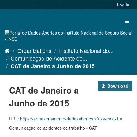
Skip
Log in
to
content
Toggl
naviga
Organizations
Instituto Nacional do...
Comunicação de Acidente de...
CAT de Janeiro a Junho de 2015
Download
CAT de Janeiro a
Junho de 2015
URL:
https://armazenamento-dadosabertos.s3.sa-east-1.amazonaws.com/PDA_2023_2025/Grupos_de_dados/Comunica%C3%A7%C3%B5es+de+Acidente+de+Trabalho+%E2%80%93+CAT/CATS+EMITIDAS_JANEIRO+A+JUNHO_2015.xlsx
Comunicação de acidentes de trabalho - CAT