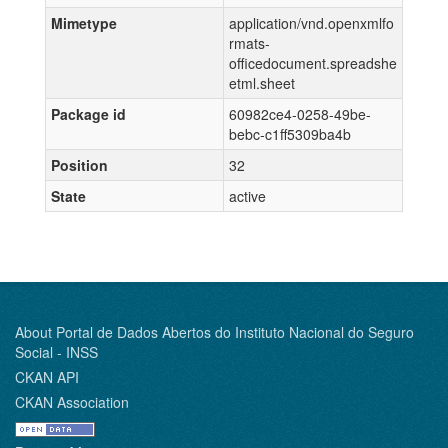
Mimetype
application/vnd.openxmlfo
rmats-
officedocument.spreadshe
etml.sheet
Package id
60982ce4-0258-49be-
bebc-c1ff5309ba4b
Position
32
State
active
About Portal de Dados Abertos do Instituto Nacional do Seguro
Social - INSS
CKAN API
CKAN Association