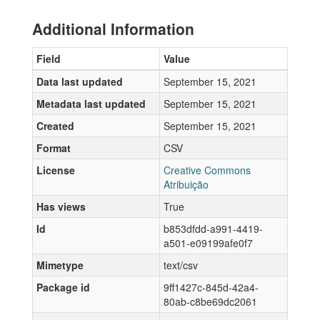
Additional Information
Field
Value
Data last updated
September 15, 2021
Metadata last updated
September 15, 2021
Created
September 15, 2021
Format
CSV
License
Creative Commons
Atribuição
Has views
True
Id
b853dfdd-a991-4419-
a501-e09199afe0f7
Mimetype
text/csv
Package id
9ff1427c-845d-42a4-
80ab-c8be69dc2061