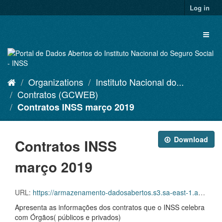
Skip
Log in
to
content
Toggl
naviga
Organizations
Instituto Nacional do...
Contratos (GCWEB)
Contratos INSS março 2019
Download
Contratos INSS
março 2019
URL:
https://armazenamento-dadosabertos.s3.sa-east-1.amazonaws.com/Plano+2016_2018_Grupos+de+dados/INSS+-+Contratos+(GCWEB)/dados-abertos-03-2019.csv
Apresenta as informações dos contratos que o INSS celebra
com Órgãos( públicos e privados)