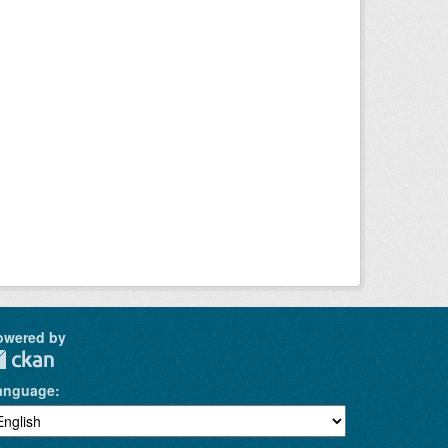
owered by
anguage