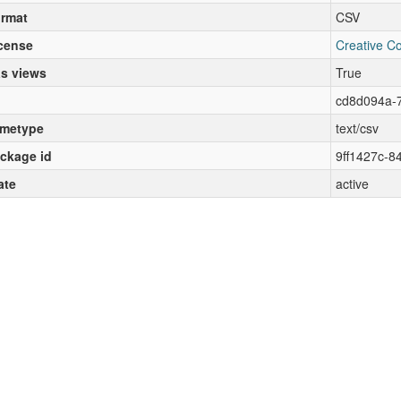
rmat
CSV
cense
Creative C
s views
True
cd8d094a-
metype
text/csv
ckage id
9ff1427c-
ate
active