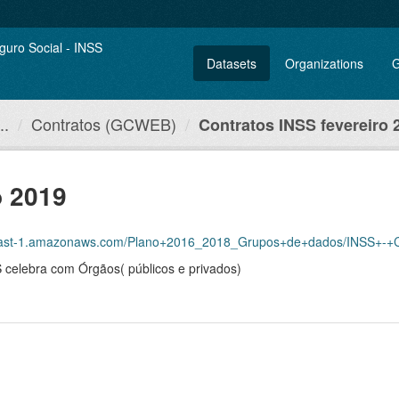
Datasets
Organizations
G
..
Contratos (GCWEB)
Contratos INSS fevereiro 
o 2019
-east-1.amazonaws.com/Plano+2016_2018_Grupos+de+dados/INSS+-+Co
 celebra com Órgãos( públicos e privados)