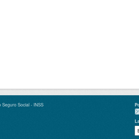
o Seguro Social - INSS
P
L