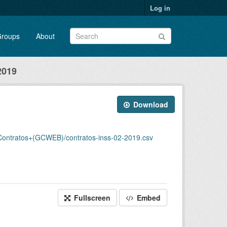
Log in
roups
About
2019
Download
ntratos+(GCWEB)/contratos-inss-02-2019.csv
Fullscreen
Embed