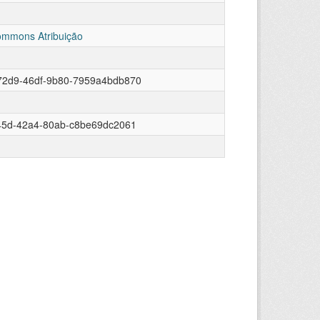
ommons Atribuição
72d9-46df-9b80-7959a4bdb870
845d-42a4-80ab-c8be69dc2061