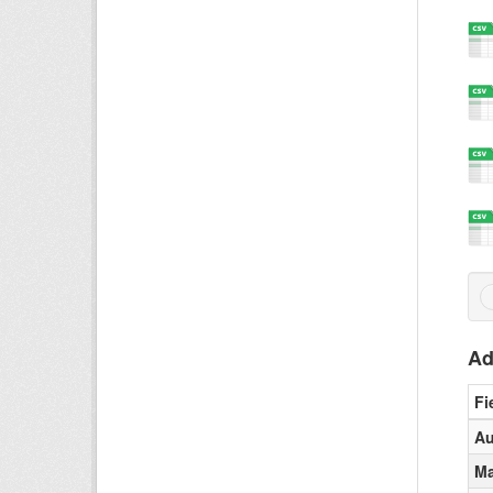
Ad
Fi
Au
Ma