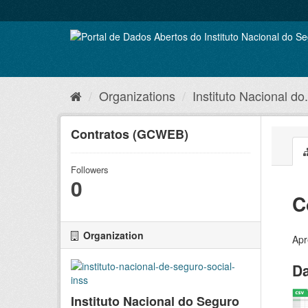
Skip
to
content
Organizations
Instituto Nacional do.
Contratos (GCWEB)
Followers
0
C
Organization
Apr
Da
Instituto Nacional do Seguro