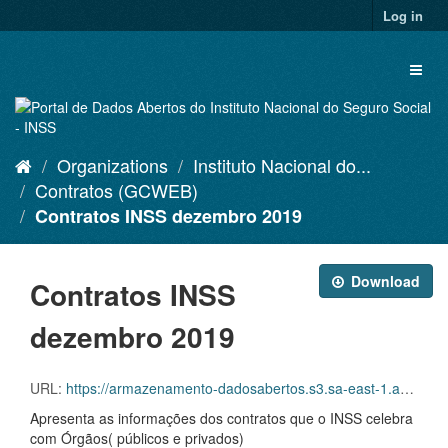
Skip
Log in
to
content
Toggl
naviga
Organizations
Instituto Nacional do...
Contratos (GCWEB)
Contratos INSS dezembro 2019
Download
Contratos INSS
dezembro 2019
URL:
https://armazenamento-dadosabertos.s3.sa-east-1.amazonaws.com/Plano+2016_2018_Grupos+de+dados/INSS+-+Contratos+(GCWEB)/d-gcw-cto-001-acsinss-201912.csv
Apresenta as informações dos contratos que o INSS celebra
com Órgãos( públicos e privados)