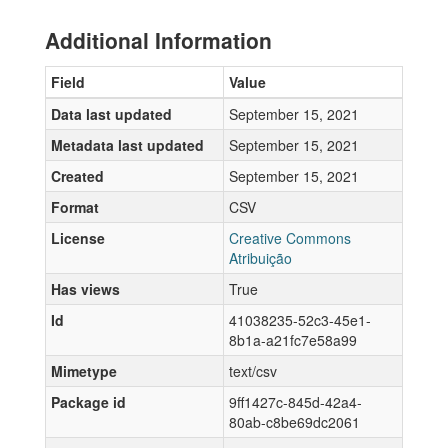
Additional Information
Field
Value
Data last updated
September 15, 2021
Metadata last updated
September 15, 2021
Created
September 15, 2021
Format
CSV
License
Creative Commons
Atribuição
Has views
True
Id
41038235-52c3-45e1-
8b1a-a21fc7e58a99
Mimetype
text/csv
Package id
9ff1427c-845d-42a4-
80ab-c8be69dc2061