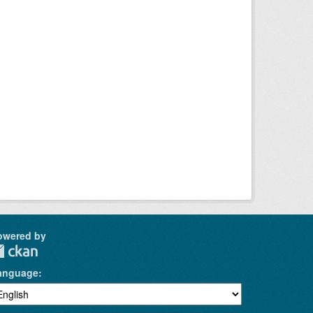
owered by
anguage