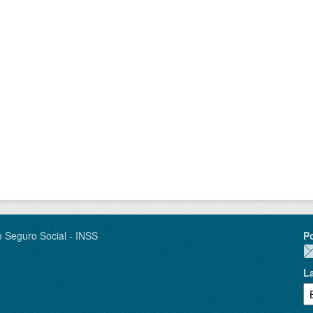
o Seguro Social - INSS
P
L