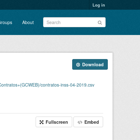
Log in
roups
About
Download
ntratos+(GCWEB)/contratos-inss-04-2019.csv
Fullscreen
Embed