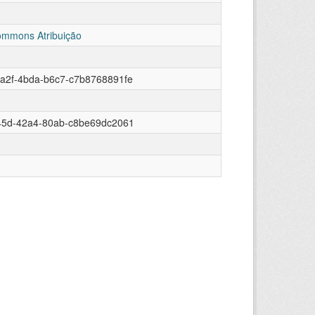
ommons Atribuição
a2f-4bda-b6c7-c7b8768891fe
845d-42a4-80ab-c8be69dc2061