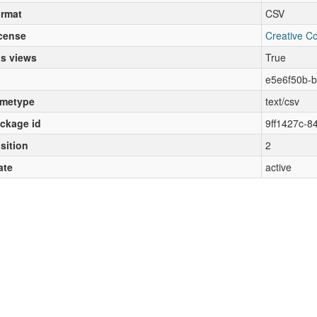
rmat
CSV
cense
Creative C
s views
True
e5e6f50b-b
metype
text/csv
ckage id
9ff1427c-
sition
2
ate
active