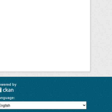
owered by
anguage