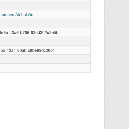
ommons Atribuição
8e3e-40a6-b766-62dd302e2e5b
845d-42a4-80ab-c8be69dc2061