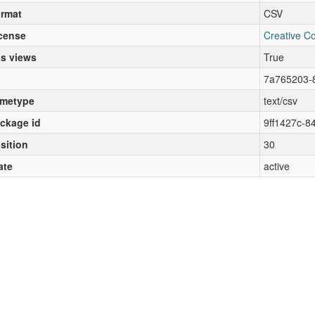
rmat
CSV
cense
Creative C
s views
True
7a765203-
metype
text/csv
ckage id
9ff1427c-
sition
30
ate
active