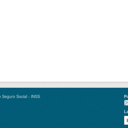
o Seguro Social - INSS
P
L