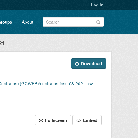
Log in
roups
About
21
Download
ntratos+(GCWEB)/contratos-inss-08-2021.csv
Fullscreen
Embed