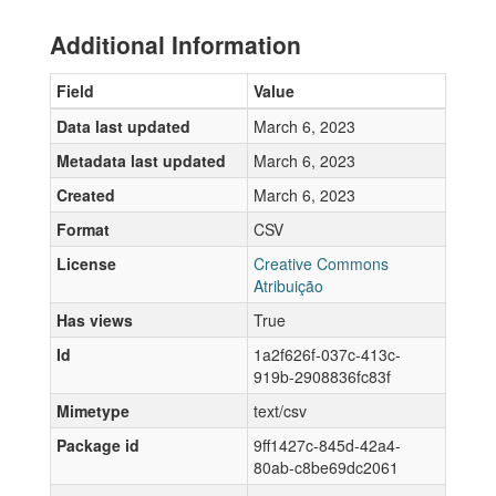
Additional Information
Field
Value
Data last updated
March 6, 2023
Metadata last updated
March 6, 2023
Created
March 6, 2023
Format
CSV
License
Creative Commons
Atribuição
Has views
True
Id
1a2f626f-037c-413c-
919b-2908836fc83f
Mimetype
text/csv
Package id
9ff1427c-845d-42a4-
80ab-c8be69dc2061