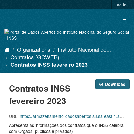
Skip
Log in
to
content
Toggl
naviga
Organizations
Instituto Nacional do...
Contratos (GCWEB)
Contratos INSS fevereiro 2023
Download
Contratos INSS
fevereiro 2023
URL:
https://armazenamento-dadosabertos.s3.sa-east-1.amazonaws.com/Plano+2016_2018_Grupos+de+dados/INSS+-+Contratos+(GCWEB)/contratos-inss-02-2023.csv
Apresenta as informações dos contratos que o INSS celebra
com Órgãos( públicos e privados)