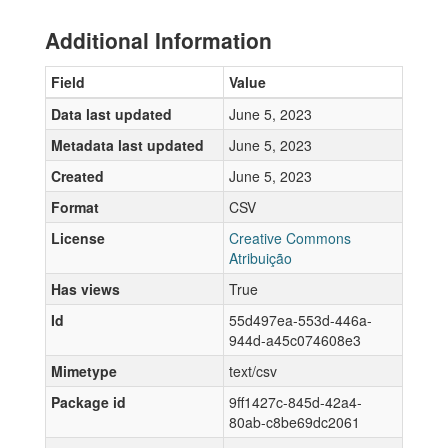
Additional Information
Field
Value
Data last updated
June 5, 2023
Metadata last updated
June 5, 2023
Created
June 5, 2023
Format
CSV
License
Creative Commons
Atribuição
Has views
True
Id
55d497ea-553d-446a-
944d-a45c074608e3
Mimetype
text/csv
Package id
9ff1427c-845d-42a4-
80ab-c8be69dc2061