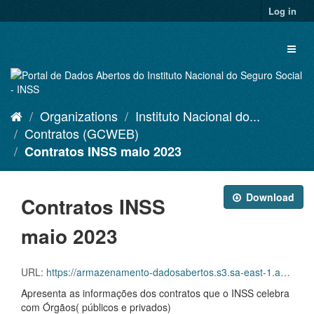
Skip
Log in
to
content
Toggl
naviga
Organizations
Instituto Nacional do...
Contratos (GCWEB)
Contratos INSS maio 2023
Download
Contratos INSS
maio 2023
URL:
https://armazenamento-dadosabertos.s3.sa-east-1.amazonaws.com/Plano+2016_2018_Grupos+de+dados/INSS+-+Contratos+(GCWEB)/contratos-inss-05-2023.csv
Apresenta as informações dos contratos que o INSS celebra
com Órgãos( públicos e privados)