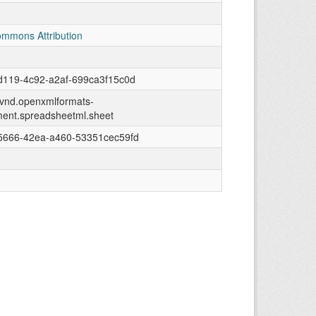
ommons Attribution
d119-4c92-a2af-699ca3f15c0d
n/vnd.openxmlformats-
ment.spreadsheetml.sheet
5666-42ea-a460-53351cec59fd