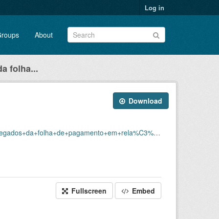
Log in
roups
About
 folha...
Download
ef%C3%ADcios+emitidos/p_benefemitidosespecieuo_20240215_110415.xlsx
Fullscreen
Embed