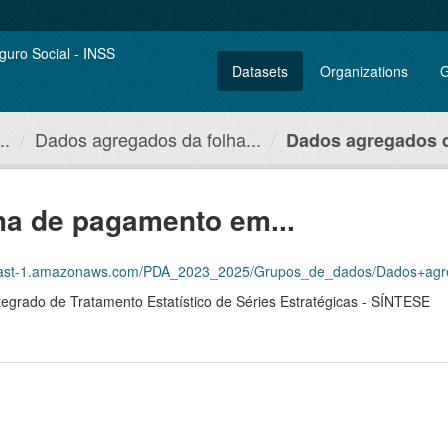
Datasets
Organizations
G
..
Dados agregados da folha...
Dados agregados da
ha de pagamento em...
PDA_2023_2025/Grupos_de_dados/Dados+agregados+da+folha+de+pagamento+em+rela%C3%A7%C3%A3o+aos+ben
tegrado de Tratamento Estatístico de Séries Estratégicas - SÍNTESE