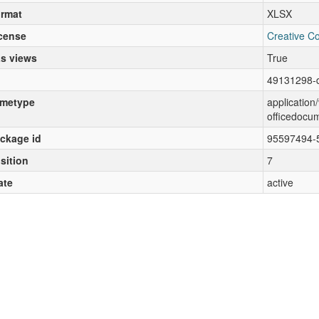
rmat
XLSX
cense
Creative C
s views
True
49131298-
metype
applicatio
officedocu
ckage id
95597494-
sition
7
ate
active