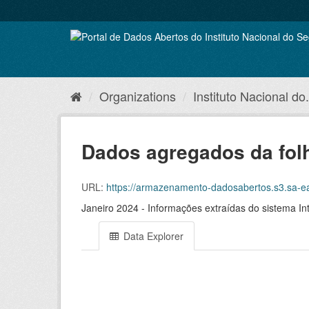
Skip
to
content
Organizations
Instituto Nacional do.
Dados agregados da fol
URL:
https://armazenamento-dadosabertos.s3.sa-east-1.amazonaws.com/
Janeiro 2024 - Informações extraídas do sistema In
Data Explorer