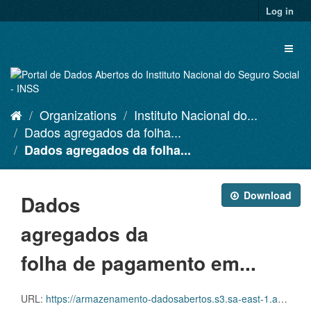
Skip
Log in
to
content
Toggl
naviga
Organizations
Instituto Nacional do...
Dados agregados da folha...
Dados agregados da folha...
Download
Dados
agregados da
folha de pagamento em...
URL:
https://armazenamento-dadosabertos.s3.sa-east-1.amazonaws.com/PDA_2025_2027/Grupos_de_dados/Dados+agregados+da+folha+de+pagamento+em+rela%C3%A7%C3%A3o+aos+benef%C3%ADcios+emitidos/p_benefemitidosespecieuo2022_20260520_023250.xlsx