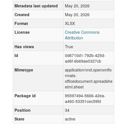
Metadata last updated
May 20, 2026
Created
May 20, 2026
Format
XLSX
License
Creative Commons
Attribution
Has views
True
Id
0d6710d1-792b-425d-
ad6f-6b69ae0327cb
Mimetype
application/vnd.openxmlfo
rmats-
officedocument.spreadshe
etml.sheet
Package id
95597494-5666-42ea-
a460-53351cec59fd
Position
34
State
active