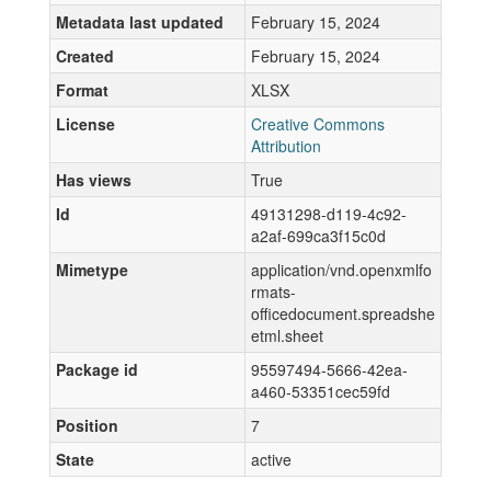
Metadata last updated
February 15, 2024
Created
February 15, 2024
Format
XLSX
License
Creative Commons
Attribution
Has views
True
Id
49131298-d119-4c92-
a2af-699ca3f15c0d
Mimetype
application/vnd.openxmlfo
rmats-
officedocument.spreadshe
etml.sheet
Package id
95597494-5666-42ea-
a460-53351cec59fd
Position
7
State
active