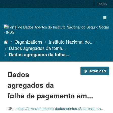
Skip
Log in
to
content
Toggl
naviga
Organizations
Instituto Nacional do...
Dados agregados da folha...
Dados agregados da folha...
Download
Dados
agregados da
folha de pagamento em...
URL:
https://armazenamento-dadosabertos.s3.sa-east-1.amazonaws.com/PDA_2023_2025/Grupos_de_dados/Dados+agregados+da+folha+de+pagamento+em+rela%C3%A7%C3%A3o+aos+benef%C3%ADcios+emitidos/p_benefemitidosespecieuo_20240215_110415.xlsx