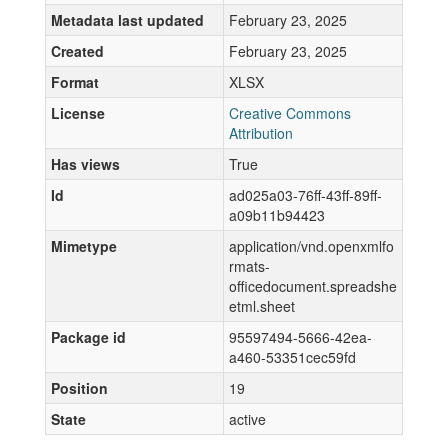
Metadata last updated
February 23, 2025
Created
February 23, 2025
Format
XLSX
License
Creative Commons
Attribution
Has views
True
Id
ad025a03-76ff-43ff-89ff-
a09b11b94423
Mimetype
application/vnd.openxmlfo
rmats-
officedocument.spreadshe
etml.sheet
Package id
95597494-5666-42ea-
a460-53351cec59fd
Position
19
State
active