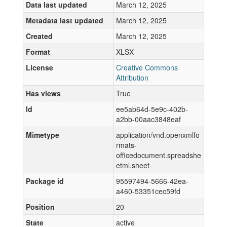
Data last updated
March 12, 2025
Metadata last updated
March 12, 2025
Created
March 12, 2025
Format
XLSX
License
Creative Commons
Attribution
Has views
True
Id
ee5ab64d-5e9c-402b-
a2bb-00aac3848eaf
Mimetype
application/vnd.openxmlfo
rmats-
officedocument.spreadshe
etml.sheet
Package id
95597494-5666-42ea-
a460-53351cec59fd
Position
20
State
active