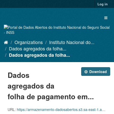
Skip
Log in
to
content
Toggl
naviga
Organizations
Instituto Nacional do...
Dados agregados da folha...
Dados agregados da folha...
Download
Dados
agregados da
folha de pagamento em...
URL:
https://armazenamento-dadosabertos.s3.sa-east-1.amazonaws.com/PDA_2023_2025/Grupos_de_dados/Dados+agregados+da+folha+de+pagamento+em+rela%C3%A7%C3%A3o+aos+benef%C3%ADcios+emitidos/p_benefemitidosespecieuo2022_20250312_101425.xlsx