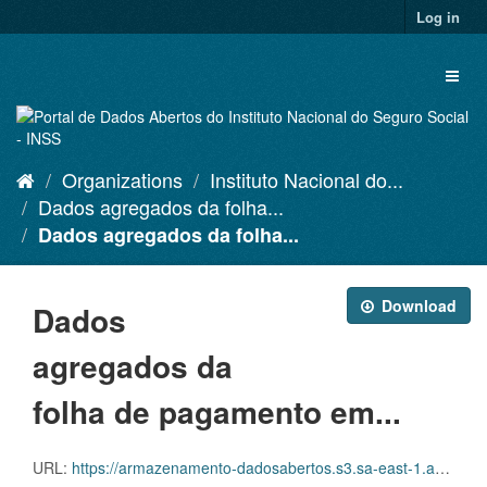
Skip
Log in
to
content
Toggl
naviga
Organizations
Instituto Nacional do...
Dados agregados da folha...
Dados agregados da folha...
Download
Dados
agregados da
folha de pagamento em...
URL:
https://armazenamento-dadosabertos.s3.sa-east-1.amazonaws.com/PDA_2023_2025/Grupos_de_dados/Dados+agregados+da+folha+de+pagamento+em+rela%C3%A7%C3%A3o+aos+benef%C3%ADcios+emitidos/p_benefemitidosespecieuo_20240215_110415.xlsx