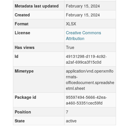
Metadata last updated
February 15, 2024
Created
February 15, 2024
Format
XLSX
License
Creative Commons
Attribution
Has views
True
Id
49131298-d119-4c92-
a2af-699ca3f15c0d
Mimetype
application/vnd.openxmlfo
rmats-
officedocument.spreadshe
etml.sheet
Package id
95597494-5666-42ea-
a460-53351cec59fd
Position
7
State
active