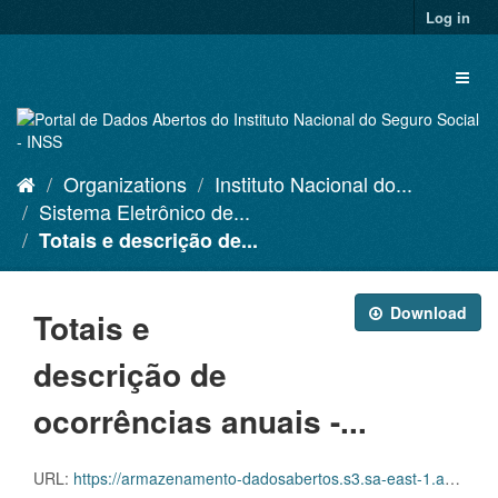
Skip
Log in
to
content
Toggl
naviga
Organizations
Instituto Nacional do...
Sistema Eletrônico de...
Totais e descrição de...
Download
Totais e
descrição de
ocorrências anuais -...
URL:
https://armazenamento-dadosabertos.s3.sa-east-1.amazonaws.com/PDA_2023_2025/Grupos_de_dados/Sistema+Eletr%C3%B4nico+de+Frequ%C3%AAncia+-+SISREF/D.SRF.FQS.004.ACSINSS.202401.csv