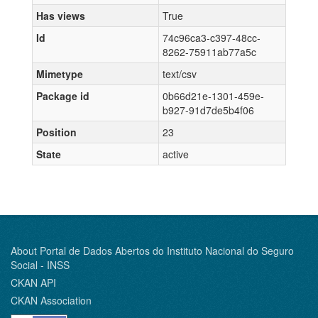
Has views
True
Id
74c96ca3-c397-48cc-
8262-75911ab77a5c
Mimetype
text/csv
Package id
0b66d21e-1301-459e-
b927-91d7de5b4f06
Position
23
State
active
About Portal de Dados Abertos do Instituto Nacional do Seguro
Social - INSS
CKAN API
CKAN Association