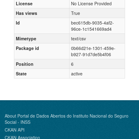
License
No License Provided
Has views
True
Id
bec615db-9035-4af2-
96ce-1c1541669ad4
Mimetype
text/csv
Package id
0b66d21e-1301-459e-
b927-91d7de5b4f06
Position
6
State
active
About Portal de Dados Abertos do Instituto Nacional do Seguro
Social - INSS
CKAN API
CKAN Association