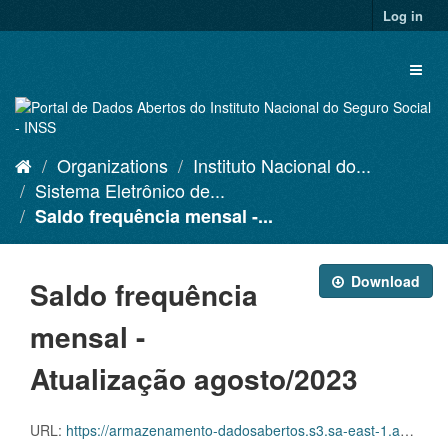
Skip
Log in
to
content
Toggl
naviga
Organizations
Instituto Nacional do...
Sistema Eletrônico de...
Saldo frequência mensal -...
Download
Saldo frequência
mensal -
Atualização agosto/2023
URL:
https://armazenamento-dadosabertos.s3.sa-east-1.amazonaws.com/PDA_2023_2025/Grupos_de_dados/Sistema+Eletr%C3%B4nico+de+Frequ%C3%AAncia+-+SISREF/D.SRF.FQS.001.ACSINSS.202308.csv