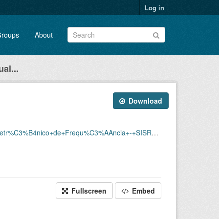
Log in
roups
About
al...
Download
%C3%AAncia+-+SISREF/D.SRF.FQS.003.ACSINSS.202508.csv
Fullscreen
Embed