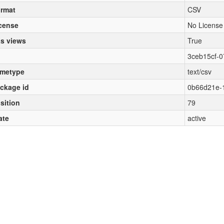
rmat
CSV
cense
No License
s views
True
3ceb15cf-0
metype
text/csv
ckage id
0b66d21e-
sition
79
ate
active