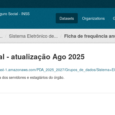
Datasets
Organizations
G
..
Sistema Eletrônico de...
Ficha de frequência anu
l - atualização Ago 2025
mazonaws.com/PDA_2025_2027/Grupos_de_dados/Sistema+Eletr%C3%B4nico+de+Frequ
 dos servidores e estagiários do órgão.