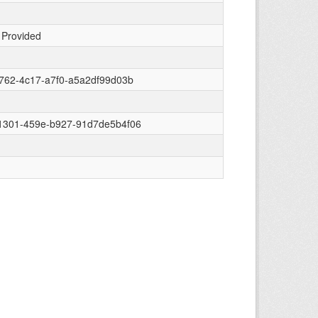
 Provided
762-4c17-a7f0-a5a2df99d03b
1301-459e-b927-91d7de5b4f06