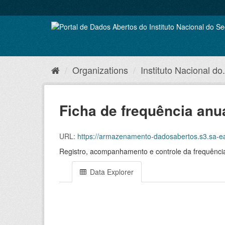
Skip
to
content
Organizations
Instituto Nacional do.
Ficha de frequência anua
URL:
https://armazenamento-dadosabertos.s3.sa-east-1.a
Registro, acompanhamento e controle da frequência
Data Explorer