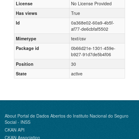
License
No License Provided
Has views
True
Id
0a368e02-60a9-4b5f-
af77-de6cbfaf5502
Mimetype
text/csv
Package id
0b66d21e-1301-459e-
b927-91d7de5b4f06
Position
30
State
active
About Portal de Dados Abertos do Instituto Nacional do Seguro
Social - INSS
CKAN API
CKAN Association