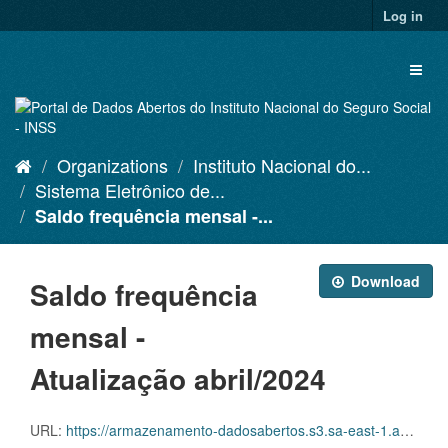
Skip
Log in
to
content
Toggl
naviga
Organizations
Instituto Nacional do...
Sistema Eletrônico de...
Saldo frequência mensal -...
Download
Saldo frequência
mensal -
Atualização abril/2024
URL:
https://armazenamento-dadosabertos.s3.sa-east-1.amazonaws.com/PDA_2023_2025/Grupos_de_dados/Sistema+Eletr%C3%B4nico+de+Frequ%C3%AAncia+-+SISREF/D.SRF.FQS.001.ACSINSS.202404.csv.csv