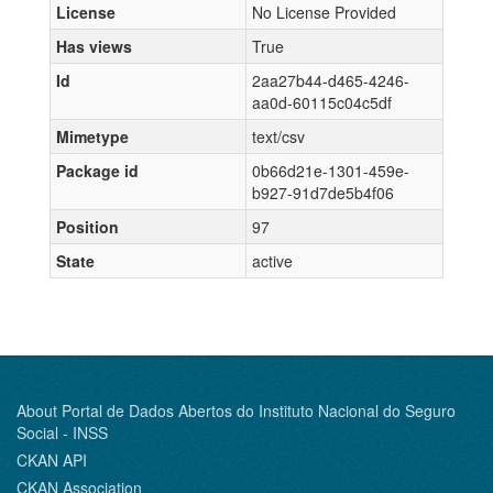
License
No License Provided
Has views
True
Id
2aa27b44-d465-4246-
aa0d-60115c04c5df
Mimetype
text/csv
Package id
0b66d21e-1301-459e-
b927-91d7de5b4f06
Position
97
State
active
About Portal de Dados Abertos do Instituto Nacional do Seguro
Social - INSS
CKAN API
CKAN Association