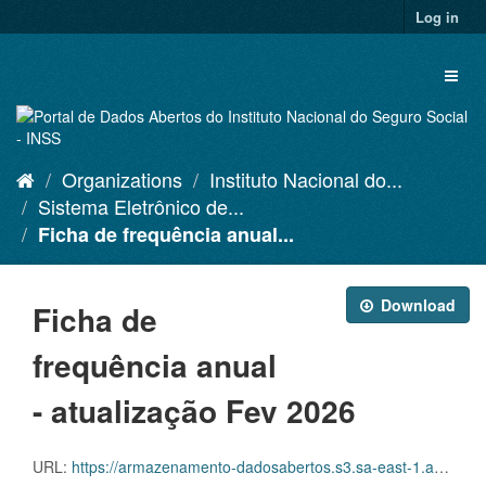
Skip
Log in
to
content
Toggl
naviga
Organizations
Instituto Nacional do...
Sistema Eletrônico de...
Ficha de frequência anual...
Download
Ficha de
frequência anual
- atualização Fev 2026
URL:
https://armazenamento-dadosabertos.s3.sa-east-1.amazonaws.com/PDA_2025_2027/Grupos_de_dados/Sistema+Eletr%C3%B4nico+de+Frequ%C3%AAncia+-+SISREF/D.SRF.FQS.003.ACSINSS.202602.csv