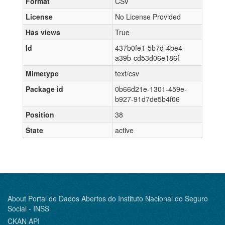
Format
CSV
License
No License Provided
Has views
True
Id
437b0fe1-5b7d-4be4-
a39b-cd53d06e186f
Mimetype
text/csv
Package id
0b66d21e-1301-459e-
b927-91d7de5b4f06
Position
38
State
active
About Portal de Dados Abertos do Instituto Nacional do Seguro
Social - INSS
CKAN API