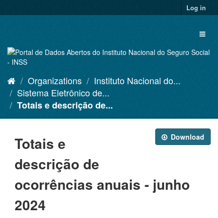
Skip
Log in
to
content
Toggl
naviga
Organizations
Instituto Nacional do...
Sistema Eletrônico de...
Totais e descrição de...
Download
Totais e
descrição de
ocorrências anuais - junho
2024