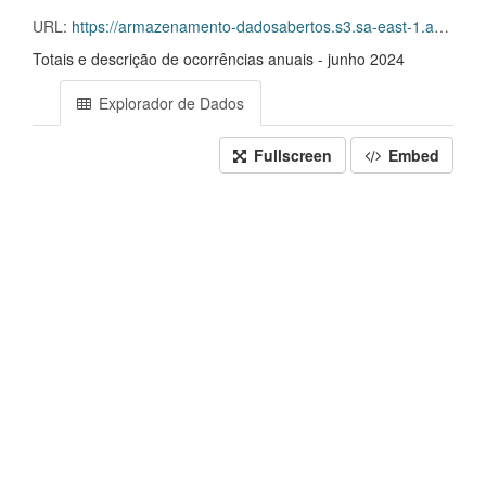
URL:
https://armazenamento-dadosabertos.s3.sa-east-1.amazonaws.com/PDA_2023_2025/Grupos_de_dados/Sistema+Eletr%C3%B4nico+de+Frequ%C3%AAncia+-+SISREF/D.SRF.FQS.004.ACSINSS.202406.csv.csv
Totais e descrição de ocorrências anuais - junho 2024
Explorador de Dados
Fullscreen
Embed