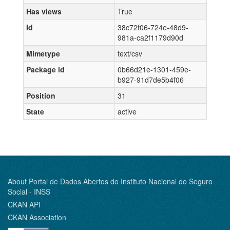
Has views
True
Id
38c72f06-724e-48d9-
981a-ca2f1179d90d
Mimetype
text/csv
Package id
0b66d21e-1301-459e-
b927-91d7de5b4f06
Position
31
State
active
About Portal de Dados Abertos do Instituto Nacional do Seguro
Social - INSS
CKAN API
CKAN Association