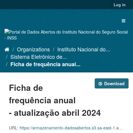
Skip
Log in
to
content
Toggl
naviga
Organizations
Instituto Nacional do...
Sistema Eletrônico de...
Ficha de frequência anual...
Download
Ficha de
frequência anual
- atualização abril 2024
URL:
https://armazenamento-dadosabertos.s3.sa-east-1.amazonaws.com/PDA_2023_2025/Grupos_de_dados/Sistema+Eletr%C3%B4nico+de+Frequ%C3%AAncia+-+SISREF/D.SRF.FQS.003.ACSINSS.202404.csv.csv