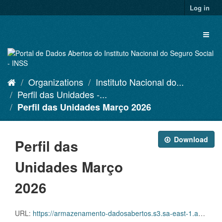
Skip
Log in
to
content
Toggl
naviga
Organizations
Instituto Nacional do...
Perfil das Unidades -...
Perfil das Unidades Março 2026
Download
Perfil das
Unidades Março
2026
URL:
https://armazenamento-dadosabertos.s3.sa-east-1.amazonaws.com/PDA_2025_2027/Grupos_de_dados/Perfil+das+Unidades/agencias_da_previdencia_social_202603.xlsx