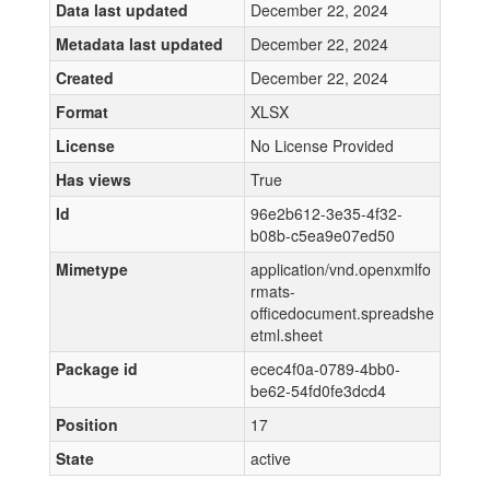
Data last updated
December 22, 2024
Metadata last updated
December 22, 2024
Created
December 22, 2024
Format
XLSX
License
No License Provided
Has views
True
Id
96e2b612-3e35-4f32-
b08b-c5ea9e07ed50
Mimetype
application/vnd.openxmlfo
rmats-
officedocument.spreadshe
etml.sheet
Package id
ecec4f0a-0789-4bb0-
be62-54fd0fe3dcd4
Position
17
State
active