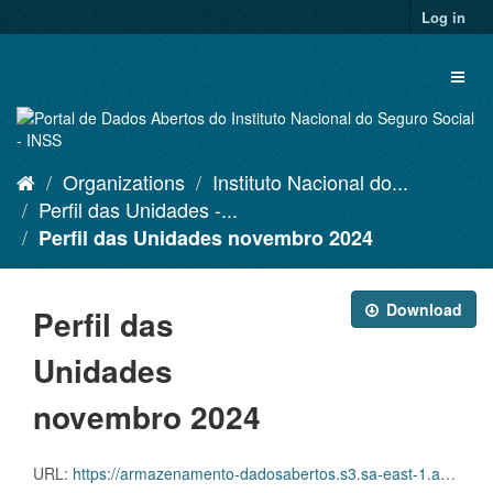
Skip
Log in
to
content
Toggl
naviga
Organizations
Instituto Nacional do...
Perfil das Unidades -...
Perfil das Unidades novembro 2024
Download
Perfil das
Unidades
novembro 2024
URL:
https://armazenamento-dadosabertos.s3.sa-east-1.amazonaws.com/PDA_2023_2025/Grupos_de_dados/Perfil+das+Unidades/agencias_da_previdencia_social_202411.xlsx