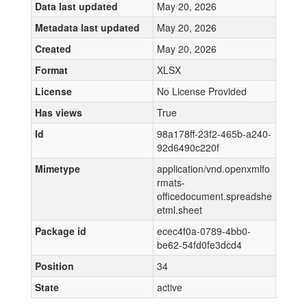
Data last updated
May 20, 2026
Metadata last updated
May 20, 2026
Created
May 20, 2026
Format
XLSX
License
No License Provided
Has views
True
Id
98a178ff-23f2-465b-a240-
92d6490c220f
Mimetype
application/vnd.openxmlfo
rmats-
officedocument.spreadshe
etml.sheet
Package id
ecec4f0a-0789-4bb0-
be62-54fd0fe3dcd4
Position
34
State
active