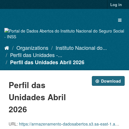
Skip
Log in
to
content
Toggl
naviga
Organizations
Instituto Nacional do...
Perfil das Unidades -...
Perfil das Unidades Abril 2026
Download
Perfil das
Unidades Abril
2026
URL:
https://armazenamento-dadosabertos.s3.sa-east-1.amazonaws.com/PDA_2025_2027/Grupos_de_dados/Perfil+das+Unidades/agencias-da-previdencia-social-042026.xlsx