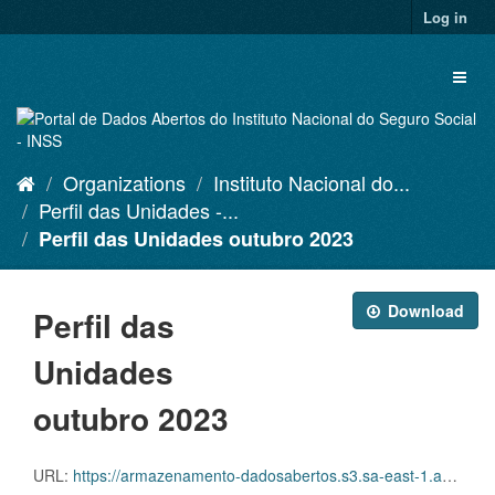
Skip
Log in
to
content
Toggl
naviga
Organizations
Instituto Nacional do...
Perfil das Unidades -...
Perfil das Unidades outubro 2023
Download
Perfil das
Unidades
outubro 2023
URL:
https://armazenamento-dadosabertos.s3.sa-east-1.amazonaws.com/PDA_2023_2025/Grupos_de_dados/Perfil+das+Unidades/agencias-da-previdencia-social-102023.xlsx