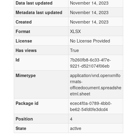
Data last updated
November 14, 2023
Metadata last updated
November 14, 2023
Created
November 14, 2023
Format
XLSX
License
No License Provided
Has views
True
Id
7b260fb8-6c33-4f7e-
9221-d521074f06eb
Mimetype
application/vnd.openxmlfo
rmats-
officedocument.spreadshe
etml.sheet
Package id
ecec4f0a-0789-4bb0-
be62-54fd0fe3dcd4
Position
4
State
active