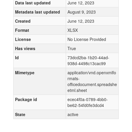
Data last updated
June 12, 2023
Metadata last updated
August 9, 2023
Created
June 12, 2023
Format
XLSX
License
No License Provided
Has views
True
Id
73dcd2ba-1b20-44ad-
938d-4498c13cac99
Mimetype
application/vnd.openxmlfo
rmats-
officedocument.spreadshe
etml.sheet
Package id
ecec4f0a-0789-4bb0-
be62-54fd0fe3dcd4
State
active