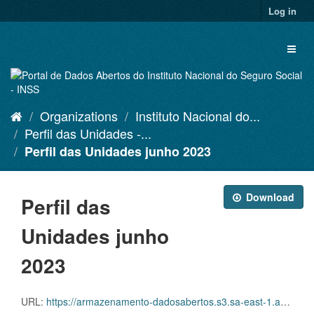
Skip
Log in
to
content
Toggl
naviga
Organizations
Instituto Nacional do...
Perfil das Unidades -...
Perfil das Unidades junho 2023
Download
Perfil das
Unidades junho
2023
URL:
https://armazenamento-dadosabertos.s3.sa-east-1.amazonaws.com/PDA_2023_2025/Grupos_de_dados/Perfil+das+Unidades/agencias-da-previdencia-social-062023.xlsx