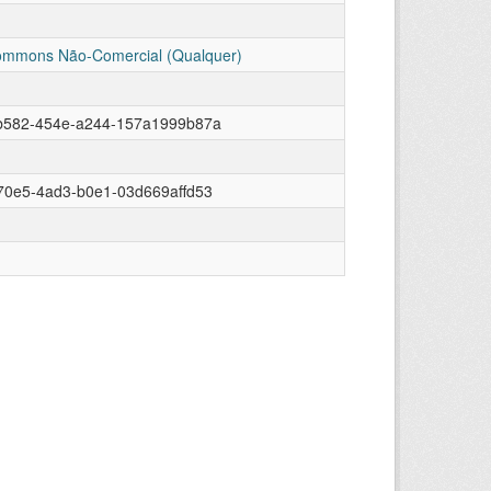
ommons Não-Comercial (Qualquer)
b582-454e-a244-157a1999b87a
70e5-4ad3-b0e1-03d669affd53