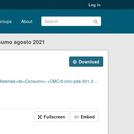
Log in
roups
About
sumo agosto 2021
Download
ais+de+Consumo+-+CMC/d-cmc-pda-001-202108.csv
Fullscreen
Embed