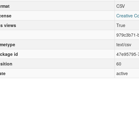
rmat
CSV
cense
Creative C
s views
True
979c3b71-
metype
text/csv
ckage id
47e95795-
sition
60
ate
active