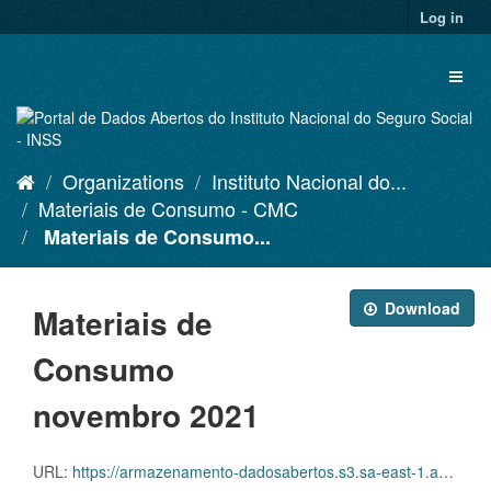
Skip
Log in
to
content
Toggl
naviga
Organizations
Instituto Nacional do...
Materiais de Consumo - CMC
Materiais de Consumo...
Download
Materiais de
Consumo
novembro 2021
URL:
https://armazenamento-dadosabertos.s3.sa-east-1.amazonaws.com/Plano+2016_2018_Grupos+de+dados/INSS+-+Materiais+de+Consumo+-+CMC/D.CMC.PDA.001.202111.CSV