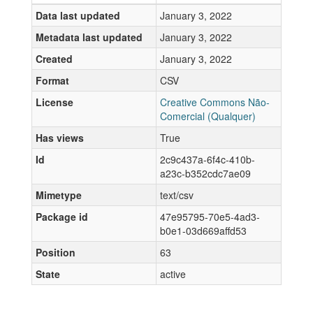
Data last updated
January 3, 2022
Metadata last updated
January 3, 2022
Created
January 3, 2022
Format
CSV
License
Creative Commons Não-
Comercial (Qualquer)
Has views
True
Id
2c9c437a-6f4c-410b-
a23c-b352cdc7ae09
Mimetype
text/csv
Package id
47e95795-70e5-4ad3-
b0e1-03d669affd53
Position
63
State
active