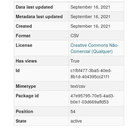
Data last updated
September 16, 2021
Metadata last updated
September 16, 2021
Created
September 16, 2021
Format
CSV
License
Creative Commons Não-
Comercial (Qualquer)
Has views
True
Id
c1fbf477-3ba5-40ed-
8b1d-404395cc21f1
Mimetype
text/csv
Package id
47e95795-70e5-4ad3-
b0e1-03d669affd53
Position
54
State
active