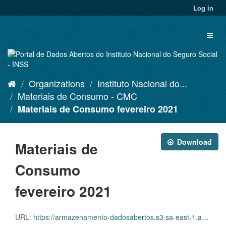
Skip
Log in
to
content
Toggl
naviga
Organizations
Instituto Nacional do...
Materiais de Consumo - CMC
Materiais de Consumo fevereiro 2021
Download
Materiais de
Consumo
fevereiro 2021
URL:
https://armazenamento-dadosabertos.s3.sa-east-1.amazonaws.com/Plano+2016_2018_Grupos+de+dados/INSS+-+Materiais+de+Consumo+-+CMC/d-cmc-pda-001-202102.csv