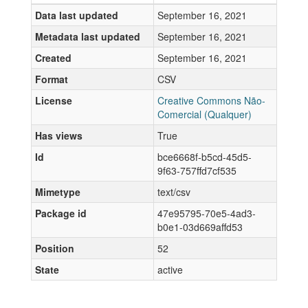
Data last updated
September 16, 2021
Metadata last updated
September 16, 2021
Created
September 16, 2021
Format
CSV
License
Creative Commons Não-
Comercial (Qualquer)
Has views
True
Id
bce6668f-b5cd-45d5-
9f63-757ffd7cf535
Mimetype
text/csv
Package id
47e95795-70e5-4ad3-
b0e1-03d669affd53
Position
52
State
active