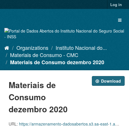
Skip
Log in
to
content
Toggl
naviga
Organizations
Instituto Nacional do...
Materiais de Consumo - CMC
Materiais de Consumo dezembro 2020
Download
Materiais de
Consumo
dezembro 2020
URL:
https://armazenamento-dadosabertos.s3.sa-east-1.amazonaws.com/Plano+2016_2018_Grupos+de+dados/INSS+-+Materiais+de+Consumo+-+CMC/d-cmc-pda-001-202012.csv