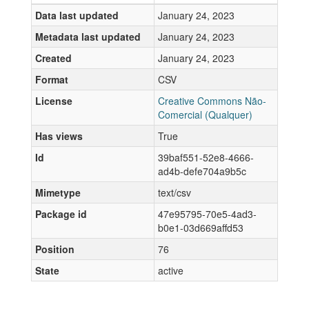
Data last updated
January 24, 2023
Metadata last updated
January 24, 2023
Created
January 24, 2023
Format
CSV
License
Creative Commons Não-
Comercial (Qualquer)
Has views
True
Id
39baf551-52e8-4666-
ad4b-defe704a9b5c
Mimetype
text/csv
Package id
47e95795-70e5-4ad3-
b0e1-03d669affd53
Position
76
State
active