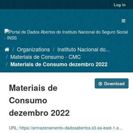
Skip
Log in
to
content
Toggl
naviga
Organizations
Instituto Nacional do...
Materiais de Consumo - CMC
Materiais de Consumo dezembro 2022
Download
Materiais de
Consumo
dezembro 2022
URL:
https://armazenamento-dadosabertos.s3.sa-east-1.amazonaws.com/Plano+2016_2018_Grupos+de+dados/INSS+-+Materiais+de+Consumo+-+CMC/D.CMC.PDA.001.202212.CSV