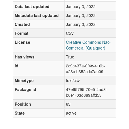
Data last updated
January 3, 2022
Metadata last updated
January 3, 2022
Created
January 3, 2022
Format
CSV
License
Creative Commons Não-
Comercial (Qualquer)
Has views
True
Id
2c9c437a-6f4c-410b-
a23c-b352cdc7ae09
Mimetype
text/csv
Package id
47e95795-70e5-4ad3-
b0e1-03d669affd53
Position
63
State
active