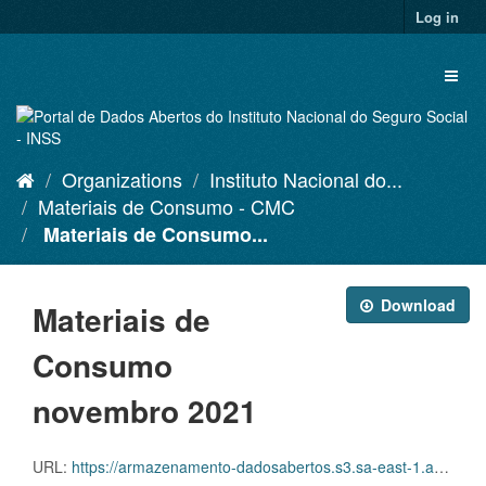
Skip
Log in
to
content
Toggl
naviga
Organizations
Instituto Nacional do...
Materiais de Consumo - CMC
Materiais de Consumo...
Download
Materiais de
Consumo
novembro 2021
URL:
https://armazenamento-dadosabertos.s3.sa-east-1.amazonaws.com/Plano+2016_2018_Grupos+de+dados/INSS+-+Materiais+de+Consumo+-+CMC/D.CMC.PDA.001.202111.CSV